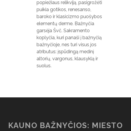
popiežiaus relikviją, pasigrožėti
puikia gotikos, renesanso,
baroko ir klasicizmo puošybos
elementų derme. Bažnyčia
garsėja Švč. Sakramento
koplyčia, kuri panaši į bažnyčią
bažnyčioje, nes turi visus jos
atributus: įspūdingą medinį
altorių, vargonus, klausyklą ir
suolus.
KAUNO BAŽNYČIOS: MIESTO