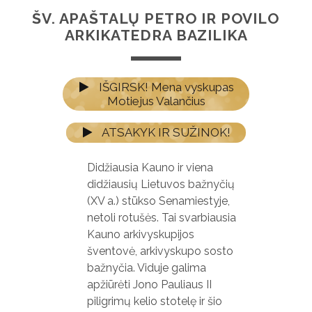
ŠV. APAŠTALŲ PETRO IR POVILO
ARKIKATEDRA BAZILIKA
IŠGIRSK! Mena vyskupas
Motiejus Valančius
ATSAKYK IR SUŽINOK!
Didžiausia Kauno ir viena
didžiausių Lietuvos bažnyčių
(XV a.) stūkso Senamiestyje,
netoli rotušės. Tai svarbiausia
Kauno arkivyskupijos
šventovė, arkivyskupo sosto
bažnyčia. Viduje galima
apžiūrėti Jono Pauliaus II
piligrimų kelio stotelę ir šio